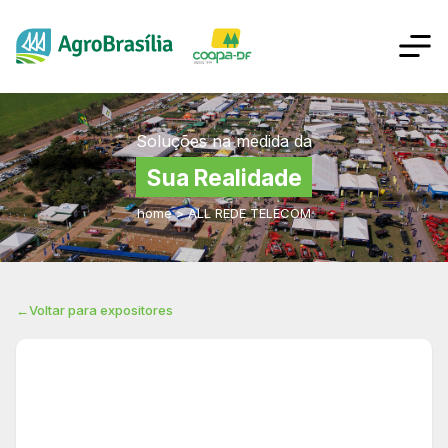
Soluções na medida da
Sua Realidade
home
>
ALL REDE TELECOM
←
Voltar para expositores