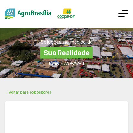
Soluções na medida da
Sua Realidade
home
>
AGROWAN
←
Voltar para expositores