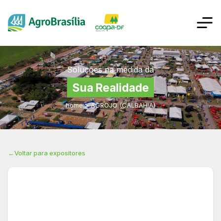
Soluções na medida da
Sua Realidade
home
>
AGROJO (CALBAHIA)
←
Voltar para expositores