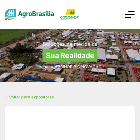
Soluções na medida da
Sua Realidade
home
>
AGRINOR BIOINOVACAO
←
Voltar para expositores