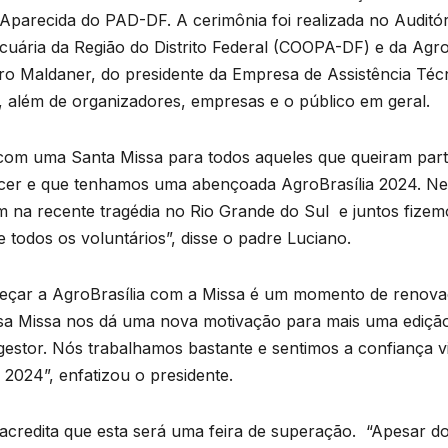
parecida do PAD-DF. A cerimônia foi realizada no Auditór
cuária da Região do Distrito Federal (COOPA-DF) e da Agro
o Maldaner, do presidente da Empresa de Assistência Técni
 além de organizadores, empresas e o público em geral.
a com uma Santa Missa para todos aqueles que queiram part
ecer e que tenhamos uma abençoada AgroBrasília 2024. Ne
am na recente tragédia no Rio Grande do Sul e juntos fize
 todos os voluntários”, disse o padre Luciano.
eçar a AgroBrasília com a Missa é um momento de renova
sa Missa nos dá uma nova motivação para mais uma edição
estor. Nós trabalhamos bastante e sentimos a confiança vi
2024”, enfatizou o presidente.
redita que esta será uma feira de superação. “Apesar do