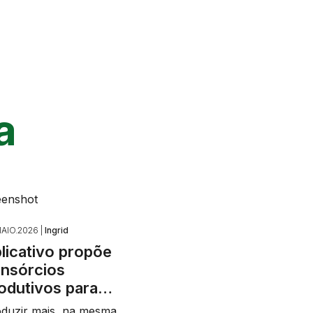
a
AIO.2026 |
Ingrid
licativo propõe
nsórcios
odutivos para…
duzir mais, na mesma