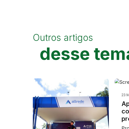
Outros artigos
desse tem
23.M
Ap
co
pr
Pro